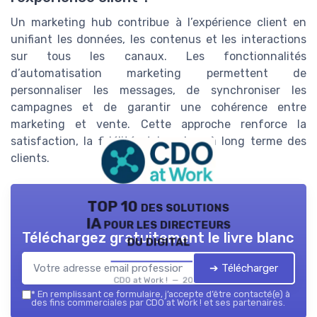
Un marketing hub contribue à l’expérience client en
unifiant les données, les contenus et les interactions
sur tous les canaux. Les fonctionnalités
d’automatisation marketing permettent de
personnaliser les messages, de synchroniser les
campagnes et de garantir une cohérence entre
marketing et vente. Cette approche renforce la
satisfaction, la fidélité et la valeur à long terme des
clients.
TOP 10 des solutions
IA pour les directeurs
Téléchargez gratuitement le livre blanc
du digital
➔ Télécharger
CDO at Work ! — 2026
*
En remplissant ce formulaire, j’accepte d’être contacté(e) à
des fins commerciales par CDO at Work ! et ses partenaires.