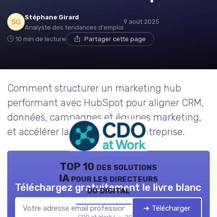
Stéphane Girard
9 août 2025
Analyste des tendances d'emploi
10 min de lecture
Partager cette page
Comment structurer un marketing hub
performant avec HubSpot pour aligner CRM,
données, campagnes et équipes marketing,
et accélérer la croissance de l’entreprise.
TOP 10 des solutions
IA pour les directeurs
Téléchargez gratuitement le livre blanc
du digital
➔ Télécharger
CDO at Work ! — 2026