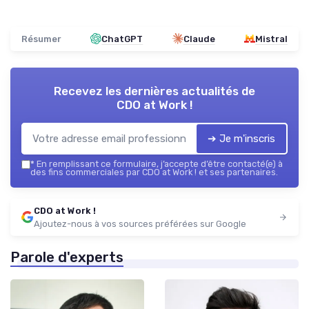
Résumer
ChatGPT
Claude
Mistral
Recevez les dernières actualités de
CDO at Work !
➔ Je m'inscris
*
En remplissant ce formulaire, j’accepte d’être contacté(e) à
des fins commerciales par CDO at Work ! et ses partenaires.
CDO at Work !
Ajoutez-nous à vos sources préférées sur Google
Parole d'experts