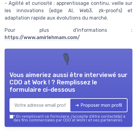
- Agilité et curiosité : apprentissage continu, veille sur
les innovations (edge AI, Web3, zk-proofs) et
adaptation rapide aux évolutions du marché.
Pour plus d'informations :
https://www.amirlehmam.com/
🎙
Vous aimeriez aussi être interviewé sur
CDO at Work !
? Remplissez le
formulaire ci-dessous
➔ Proposer mon profil
*
En remplissant ce formulaire, j’accepte d’être contacté(e) à
des fins commerciales par CDO at Work ! et ses partenaires.