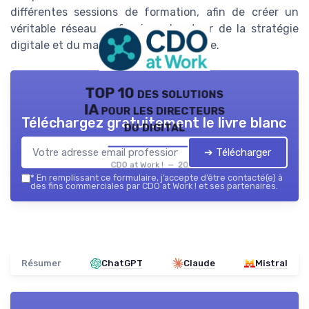
différentes sessions de formation, afin de créer un
véritable réseau professionnel autour de la stratégie
digitale et du management stratégique.
TOP 10 des solutions
IA pour les directeurs
Téléchargez gratuitement le livre blanc
du digital
➔ Télécharger
CDO at Work ! — 2026
*
En remplissant ce formulaire, j’accepte d’être contacté(e) à
des fins commerciales par CDO at Work ! et ses partenaires.
Résumer
ChatGPT
Claude
Mistral