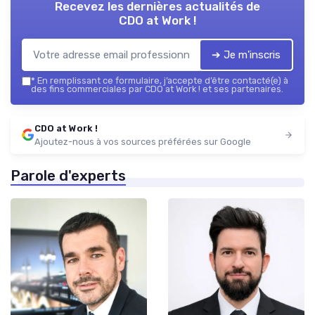
Recevez les dernières actualités de
CDO at Work !
➔ Je m'inscris
*
En remplissant ce formulaire, j’accepte d’être contacté(e) à
des fins commerciales par CDO at Work ! et ses partenaires.
CDO at Work !
Ajoutez-nous à vos sources préférées sur Google
Parole d'experts