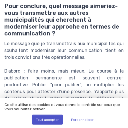
Pour conclure, quel message aimeriez-
vous transmettre aux autres
municipalités qui cherchent à
moderniser leur approche en termes de
communication ?
Le message que je transmettrais aux municipalités qui
souhaitent moderniser leur communication tient en
trois convictions très opérationnelles.
D’abord : faire moins, mais mieux. La course à la
publication permanente est souvent contre-
productive. Publier “pour publier”, ou multiplier les
contenus pour attester d’une présence, n’apporte plus
de valeur et peut même alimenter la défiance. La
modernisation passe par le fond : prendre le temps du
Ce site utilise des cookies et vous donne le contrôle sur ceux que
vous souhaitez activer
décryptage, expliquer les choix, clarifier les
orientations, donner des repères. Cela implique aussi
Tout accepter
Personnaliser
d’adapter le message aux profils de publics et aux