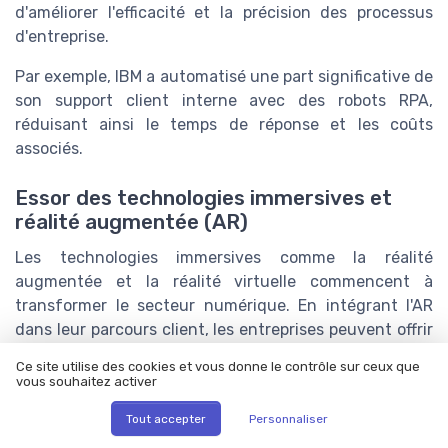
d'améliorer l'efficacité et la précision des processus
d'entreprise.
Par exemple, IBM a automatisé une part significative de
son support client interne avec des robots RPA,
réduisant ainsi le temps de réponse et les coûts
associés.
Essor des technologies immersives et
réalité augmentée (AR)
Les technologies immersives comme la réalité
augmentée et la réalité virtuelle commencent à
transformer le secteur numérique. En intégrant l'AR
dans leur parcours client, les entreprises peuvent offrir
des expériences interactives et engageantes. Selon
Ce site utilise des cookies et vous donne le contrôle sur ceux que
Forrester, les investissements dans ces technologies
vous souhaitez activer
devraient doubler d'ici 2025 (
source Forrester
).
Tout accepter
Personnaliser
De grandes entreprises comme IKEA ont développé des