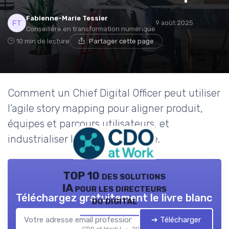
Fabienne-Marie Tessier
9 août 2025
Conseillère en transformation numérique
10 min de lecture
Partager cette page
Comment un Chief Digital Officer peut utiliser
l’agile story mapping pour aligner produit,
équipes et parcours utilisateurs, et
industrialiser la valeur à l’échelle.
TOP 10 des solutions
IA pour les directeurs
Téléchargez gratuitement le livre blanc
du digital
➔ Télécharger
CDO at Work ! — 2026