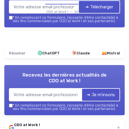
➔ Télécharger
CDO at Work ! — 2026
*
En remplissant ce formulaire, j’accepte d’être contacté(e) à
des fins commerciales par CDO at Work ! et ses partenaires.
Résumer
ChatGPT
Claude
Mistral
Recevez les dernières actualités de
CDO at Work !
➔ Je m'inscris
*
En remplissant ce formulaire, j’accepte d’être contacté(e) à
des fins commerciales par CDO at Work ! et ses partenaires.
CDO at Work !