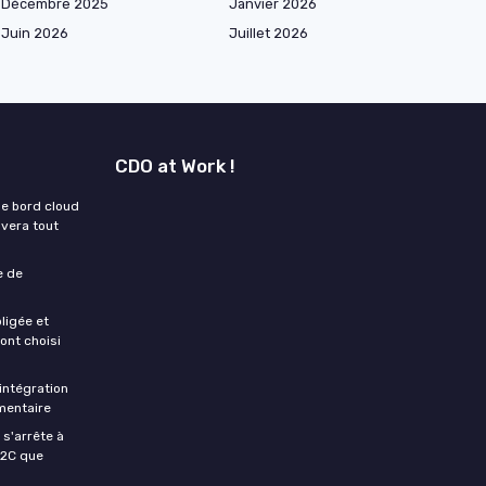
Décembre 2025
Janvier 2026
Juin 2026
Juillet 2026
CDO at Work !
de bord cloud
uvera tout
e de
ligée et
ont choisi
intégration
mentaire
 s'arrête à
B2C que