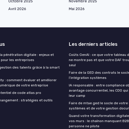
Octobre 2025
Novembre 2025
Avril 2026
Mai 2026
lus
Les derniers articles
 pénétration digitale : enjeux et
Coûts GenAI : ce que votre tableau 
 pour les entreprises
ne montre pas et que votre DAF tro
seul
gestion des talents grâce à la smart
n
Faire de la GED des contrats le socl
l’intégration systèmes
ity : comment évaluer et améliorer
numérique de votre entreprise
IA responsable : entre compliance ob
avantage concurrentiel, les CDO qui 
otentiel de code atlas pro
leur camp
hangement : stratégies et outils
Faire de mtae ged le socle de votre 
systèmes et de votre gestion docu
Quand votre transformation digitale
vos murs : le chaînon manquant B2
personne ne pilote