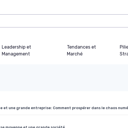
Leadership et
Tendances et
Pili
Management
Marché
Str
nne et une grande entreprise: Comment prospérer dans le chaos num
prise moyenne et une grande société