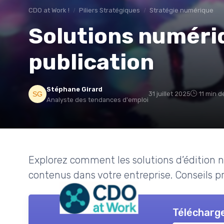
CDO at Work !
Piliers Stratégiques
Stratégie numérique
Solutions numériq
publication
Stéphane Girard
31 juillet 2025
11 min d
Analyste des tendances d'emploi
Explorez comment les solutions d’édition 
contenus dans votre entreprise. Conseils pra
Télécharge