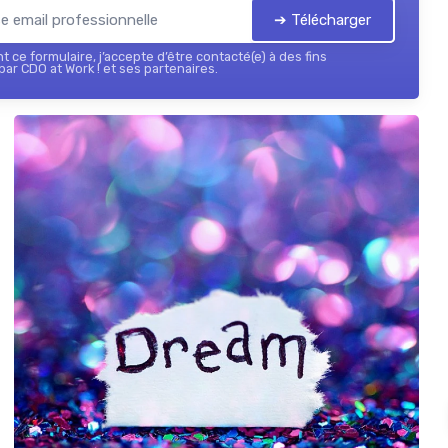
➔ Télécharger
 ce formulaire, j’accepte d’être contacté(e) à des fins
ar CDO at Work ! et ses partenaires.