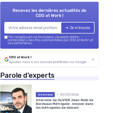
Recevez les dernières actualités de
CDO at Work !
➔ Je m'inscris
*
En remplissant ce formulaire, j’accepte d’être
contacté(e) à des fins commerciales par CDO at Work ! et
ses partenaires.
CDO at Work !
Ajoutez-nous à vos sources préférées sur Google
Parole d'experts
•
05/03/2026
Interview
Interview de OLIVIER Jean-Noël de
Bordeaux Métropole : Innover dans
les métropoles de demain