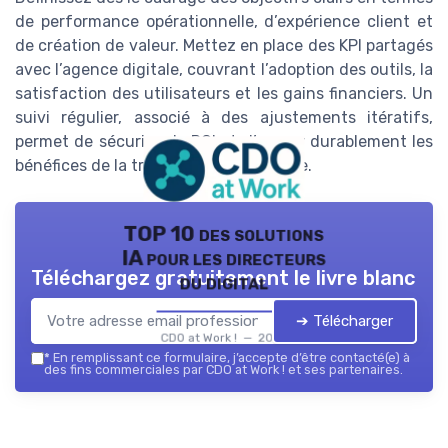
de performance opérationnelle, d’expérience client et
de création de valeur. Mettez en place des KPI partagés
avec l’agence digitale, couvrant l’adoption des outils, la
satisfaction des utilisateurs et les gains financiers. Un
suivi régulier, associé à des ajustements itératifs,
permet de sécuriser le ROI et d’ancrer durablement les
bénéfices de la transformation digitale.
TOP 10 des solutions
IA pour les directeurs
Téléchargez gratuitement le livre blanc
du digital
➔ Télécharger
CDO at Work ! — 2026
*
En remplissant ce formulaire, j’accepte d’être contacté(e) à
des fins commerciales par CDO at Work ! et ses partenaires.