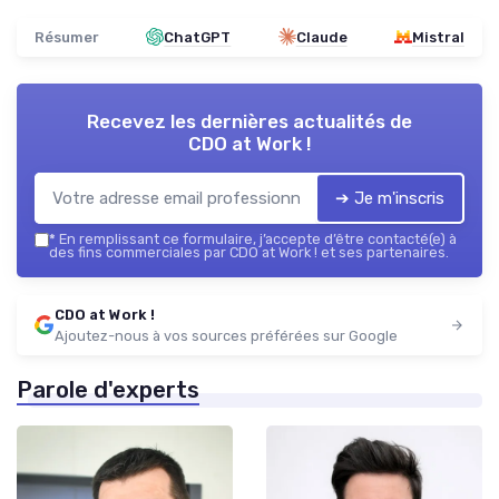
Résumer
ChatGPT
Claude
Mistral
Recevez les dernières actualités de
CDO at Work !
➔ Je m'inscris
*
En remplissant ce formulaire, j’accepte d’être contacté(e) à
des fins commerciales par CDO at Work ! et ses partenaires.
CDO at Work !
Ajoutez-nous à vos sources préférées sur Google
Parole d'experts