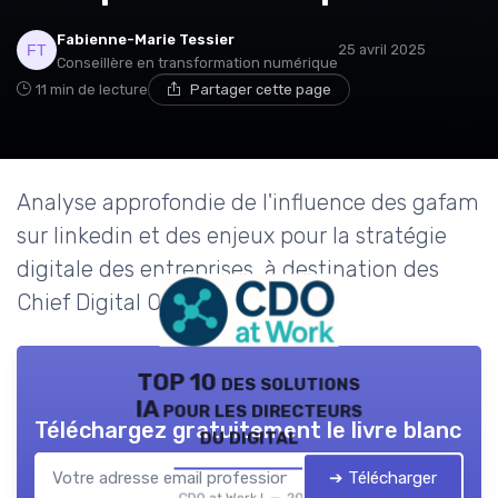
Fabienne-Marie Tessier
25 avril 2025
Conseillère en transformation numérique
11 min de lecture
Partager cette page
Analyse approfondie de l'influence des gafam
sur linkedin et des enjeux pour la stratégie
digitale des entreprises, à destination des
Chief Digital Officers.
TOP 10 des solutions
IA pour les directeurs
Téléchargez gratuitement le livre blanc
du digital
➔ Télécharger
CDO at Work ! — 2026