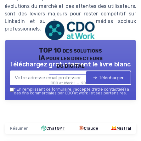
évolutions du marché et des attentes des utilisateurs,
sont des leviers majeurs pour rester compétitif sur
LinkedIn et sur l’ensemble des médias sociaux
professionnels.
TOP 10 des solutions
IA pour les directeurs
Téléchargez gratuitement le livre blanc
du digital
➔ Télécharger
CDO at Work ! — 2026
*
En remplissant ce formulaire, j’accepte d’être contacté(e) à
des fins commerciales par CDO at Work ! et ses partenaires.
Résumer
ChatGPT
Claude
Mistral