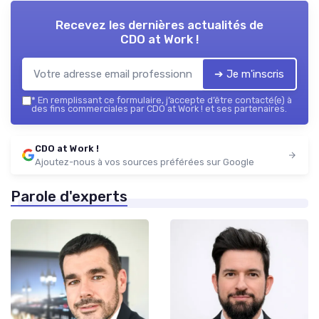
Recevez les dernières actualités de
CDO at Work !
➔ Je m'inscris
*
En remplissant ce formulaire, j’accepte d’être contacté(e) à
des fins commerciales par CDO at Work ! et ses partenaires.
CDO at Work !
Ajoutez-nous à vos sources préférées sur Google
Parole d'experts