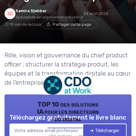
Samira Djebbar
24 août 2025
Spécialiste en expérience utilisateur
10 min de lecture
Partager cette page
Rôle, vision et gouvernance du chief product
officer : structurer la stratégie produit, les
équipes et la transformation digitale au cœur
de l’entreprise.
TOP 10 des solutions
IA pour les directeurs
Téléchargez gratuitement le livre blanc
du digital
➔ Télécharger
CDO at Work ! — 2026