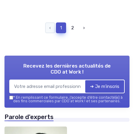
‹
1
2
›
Recevez les dernières actualités de
CDO at Work !
➔ Je m'inscris
*
En remplissant ce formulaire, j’accepte d’être contacté(e) à
des fins commerciales par CDO at Work ! et ses partenaires.
Parole d'experts