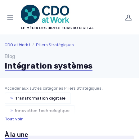
Panneau de gestion des cookies
LE MÉDIA DES DIRECTEURS DU DIGITAL
CDO at Work !
Piliers Stratégiques
Blog
Intégration systèmes
Accéder aux autres catégories Piliers Stratégiques :
»
Transformation digitale
»
Innovation technologique
Tout voir
»
Stratégie numérique
»
Expérience utilisateur
À la une
»
Analyse données
»
Cybersécurité