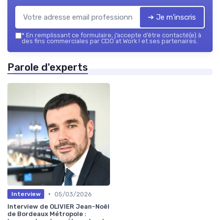
➔ Je m'inscris
*
En remplissant ce formulaire, j’accepte d’être contacté(e) à
des fins commerciales par CDO at Work ! et ses partenaires.
Parole d'experts
•
05/03/2026
Interview
Interview de OLIVIER Jean-Noël
de Bordeaux Métropole :