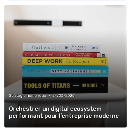
»
Adoption culturelle
»
Veille concurrentielle
»
ROI digital
»
Impact RSE et digital
•
Stratégie numérique
24/03/2026
Orchestrer un digital ecosystem
performant pour l’entreprise moderne