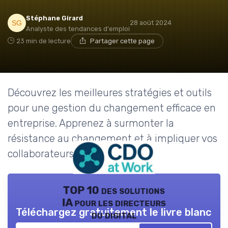
Stéphane Girard
28 août 2024
Analyste des tendances d'emploi
23 min de lecture
Partager cette page
Découvrez les meilleures stratégies et outils
pour une gestion du changement efficace en
entreprise. Apprenez à surmonter la
résistance au changement et à impliquer vos
collaborateurs.
TOP 10 des solutions
IA pour les directeurs
Téléchargez gratuitement le livre blanc
du digital