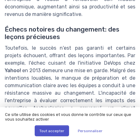
économique, augmentant ainsi sa productivité et ses
revenus de manière significative.
Échecs notoires du changement: des
leçons précieuses
Toutefois, le succès n'est pas garanti et certains
projets échouent, offrant des leçons importantes. Par
exemple, l'échec cuisant de l'initiative DeVops chez
Yahoo!
en 2013 demeure une mise en garde. Malgré des
intentions louables, le manque de préparation et de
communication claire avec les équipes a conduit à une
résistance massive au changement. L'incapacité de
l'entreprise à évaluer correctement les impacts des
nouvelles technologies a provoqué un climat
Ce site utilise des cookies et vous donne le contrôle sur ceux que
d'incertitude et d'anxiété parmi les employés,
vous souhaitez activer
entraînant un retour en arrière drastique et des pertes
financières importantes (Source :
Forbes
).
Tout accepter
Personnaliser