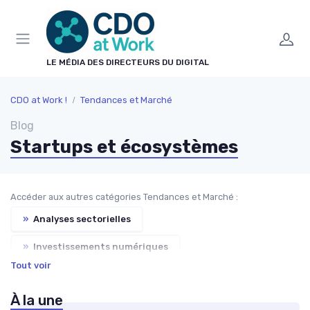
Panneau de gestion des cookies
LE MÉDIA DES DIRECTEURS DU DIGITAL
CDO at Work !
Tendances et Marché
Blog
Startups et écosystèmes
Accéder aux autres catégories Tendances et Marché :
»
Analyses sectorielles
»
Investissements numériques
Tout voir
»
Partenariats stratégiques
À la une
»
Prévisions technologiques