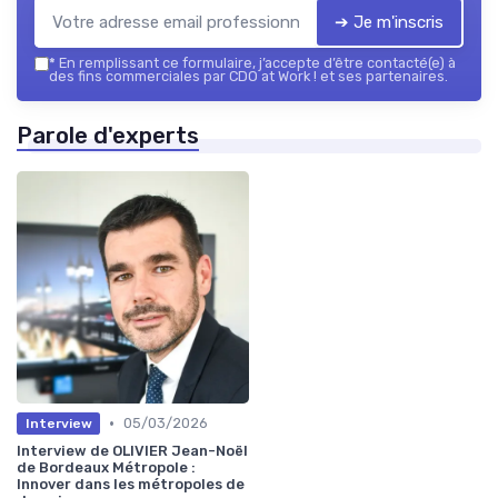
➔ Je m'inscris
*
En remplissant ce formulaire, j’accepte d’être contacté(e) à
des fins commerciales par CDO at Work ! et ses partenaires.
Parole d'experts
•
05/03/2026
Interview
Interview de OLIVIER Jean-Noël
de Bordeaux Métropole :
Innover dans les métropoles de