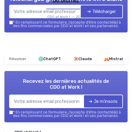
du digital
➔ Télécharger
CDO at Work ! — 2026
*
En remplissant ce formulaire, j’accepte d’être contacté(e) à
des fins commerciales par CDO at Work ! et ses partenaires.
Résumer
ChatGPT
Claude
Mistral
Recevez les dernières actualités de
CDO at Work !
➔ Je m'inscris
*
En remplissant ce formulaire, j’accepte d’être contacté(e) à
des fins commerciales par CDO at Work ! et ses partenaires.