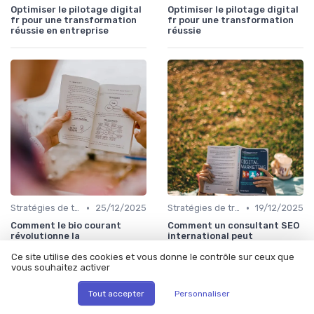
Optimiser le pilotage digital
Optimiser le pilotage digital
fr pour une transformation
fr pour une transformation
réussie en entreprise
réussie
•
•
Stratégies de transformation
25/12/2025
Stratégies de transformation
19/12/2025
Comment le bio courant
Comment un consultant SEO
révolutionne la
international peut
transformation digitale en
transformer la présence
Ce site utilise des cookies et vous donne le contrôle sur ceux que
entreprise
digitale de votre entreprise
vous souhaitez activer
Tout accepter
Personnaliser