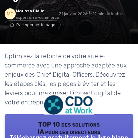
Moussa Diallo
31 janvier 2026
12 min de lecture
Expert en e-commerce
Partager cette page
Optimisez la refonte de votre site e-
commerce avec une approche adaptée aux
enjeux des Chief Digital Officers. Découvrez
les étapes clés, les pièges à éviter et les
leviers pour maximiser l'impact digital de
votre entreprise.
TOP 10 des solutions
IA pour les directeurs
Téléchargez gratuitement le livre blanc