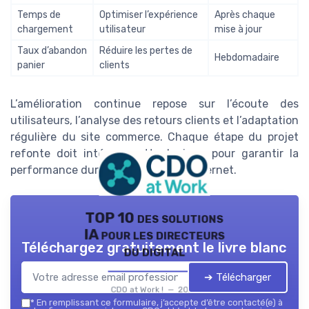
Temps de
Optimiser l’expérience
Après chaque
chargement
utilisateur
mise à jour
Taux d’abandon
Réduire les pertes de
Hebdomadaire
panier
clients
L’amélioration continue repose sur l’écoute des
utilisateurs, l’analyse des retours clients et l’adaptation
régulière du site commerce. Chaque étape du projet
refonte doit intégrer cette logique pour garantir la
performance durable de votre site internet.
TOP 10 des solutions
IA pour les directeurs
Téléchargez gratuitement le livre blanc
du digital
➔ Télécharger
CDO at Work ! — 2026
*
En remplissant ce formulaire, j’accepte d’être contacté(e) à