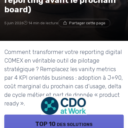
reporting avant le prochain
board)
5 juin 2026
14 min de lecture
Partager cette page
Comment transformer votre reporting digital
COMEX en véritable outil de pilotage
stratégique ? Remplacez les vanity metrics
par 4 KPI orientés business : adoption à J+90,
coût marginal du prochain cas d’usage, delta
de cycle métier et part de donnée « product
ready ».
TOP 10 des solutions