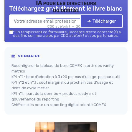
IA pour les directeurs
Téléchargez gratuitement le livre blanc
du digital
➔ Télécharger
CDO at Work ! — 2026
*
En remplissant ce formulaire, j’accepte d’être contacté(e) à
des fins commerciales par CDO at Work ! et ses partenaires.
SOMMAIRE
Reconfigurer le tableau de bord COMEX : sortir des vanity
metrics
KPI n°1 : taux d’adoption à J+90 par cas d’usage, pas par outil
KPI n°2 et n°3 : coût marginal du prochain cas d’usage et
delta de cycle métier
KPI n°4 : part de la donnée « product ready » et
gouvernance du reporting
Chiffres clés pour un reporting digital orienté COMEX