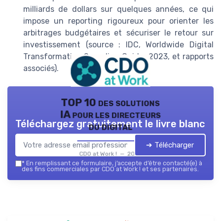
milliards de dollars sur quelques années, ce qui
impose un reporting rigoureux pour orienter les
arbitrages budgétaires et sécuriser le retour sur
investissement (source : IDC, Worldwide Digital
Transformation Spending Guide, 2023, et rapports
associés).
TOP 10 des solutions
IA pour les directeurs
Téléchargez gratuitement le livre blanc
du digital
➔ Télécharger
CDO at Work ! — 2026
*
En remplissant ce formulaire, j’accepte d’être contacté(e) à
des fins commerciales par CDO at Work ! et ses partenaires.