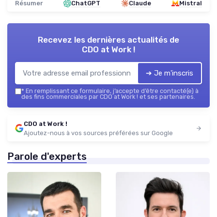
Résumer
ChatGPT
Claude
Mistral
Recevez les dernières actualités de
CDO at Work !
➔ Je m'inscris
*
En remplissant ce formulaire, j’accepte d’être contacté(e) à
des fins commerciales par CDO at Work ! et ses partenaires.
CDO at Work !
Ajoutez-nous à vos sources préférées sur Google
Parole d'experts