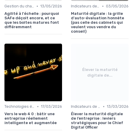
•
•
Gestion du changement
13/05/2026
Indicateurs de performance
03/05/2026
Agilité à l'échelle : pourquoi
Maturité digitale : la grille
SAFe déçoit encore, et ce
d'auto-évaluation honnête
que les boîtes matures font
(pas celle des cabinets qui
différemment
veulent vous vendre du
conseil)
Élever la maturité
digitale de...
•
•
Technologies émergentes
17/03/2026
Indicateurs de performance
13/03/2026
Vers le web 4 0 : bâtir une
Élever la maturité digitale
entreprise réellement
de l’entreprise : leviers
intelligente et augmentée
stratégiques pour le Chief
Digital Officer