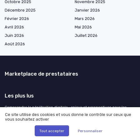
Octobre 2025
Novembre 2025
Décembre 2025
Janvier 2026
Février 2026
Mars 2026
Avril 2026
Mai 2026
Juin 2026
Juillet 2026
Août 2026
Marketplace de prestataires
Les plus lus
Comprendre la pénétration digitale : enjeux et perspectives pour les
entreprises
Ce site utilise des cookies et vous donne le contrôle sur ceux que
vous souhaitez activer
Optimiser la gestion des talents grâce à la smart RH connexion
Digital maturity : comment évaluer et améliorer la maturité numérique
Tout accepter
Personnaliser
de votre entreprise