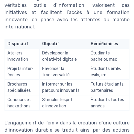
véritables outils d’information, valorisent ces
initiatives et facilitent l’accès à une formation
innovante, en phase avec les attentes du marché
international.
Dispositif
Objectif
Bénéficiaires
Ateliers
Développer la
Étudiants
innovation
créativité digitale
bachelor, msc
Projets inter-
Favoriser la
Étudiants emlv,
écoles
transversalité
esilv, iim
Brochures
Informer sur les
Futurs étudiants,
spécialisées
parcours innovants
partenaires
Concours et
Stimuler l’esprit
Étudiants toutes
hackathons
d’innovation
années
L’engagement de l’emlv dans la création d’une culture
d’innovation durable se traduit ainsi par des actions