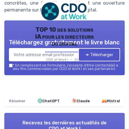
concrètes, une formation adaptée et une ouverture
permanente sur l’international et le digital.
TOP 10 des solutions
IA pour les directeurs
Téléchargez gratuitement le livre blanc
du digital
➔ Télécharger
CDO at Work ! — 2026
*
En remplissant ce formulaire, j’accepte d’être contacté(e) à
des fins commerciales par CDO at Work ! et ses partenaires.
Résumer
ChatGPT
Claude
Mistral
Recevez les dernières actualités de
CDO at Work !