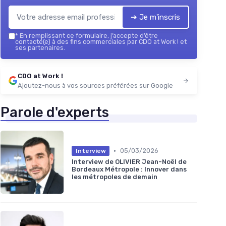
➔ Je m'inscris
*
En remplissant ce formulaire, j’accepte d’être
contacté(e) à des fins commerciales par CDO at Work ! et
ses partenaires.
CDO at Work !
Ajoutez-nous à vos sources préférées sur Google
Parole d'experts
•
05/03/2026
Interview
Interview de OLIVIER Jean-Noël de
Bordeaux Métropole : Innover dans
les métropoles de demain