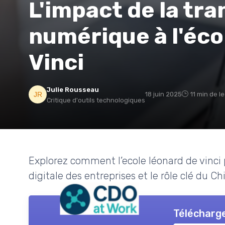
L'impact de la tr
numérique à l'éco
Vinci
Julie Rousseau
18 juin 2025
11 min de l
Critique d'outils technologiques
Explorez comment l’ecole léonard de vinci 
digitale des entreprises et le rôle clé du Ch
Télécharge