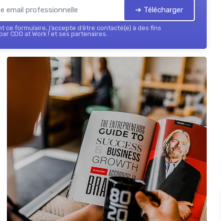
➔ Télécharger
 ce formulaire, j’accepte d’être contacté(e) à des fins
ar CDO at Work ! et ses partenaires.