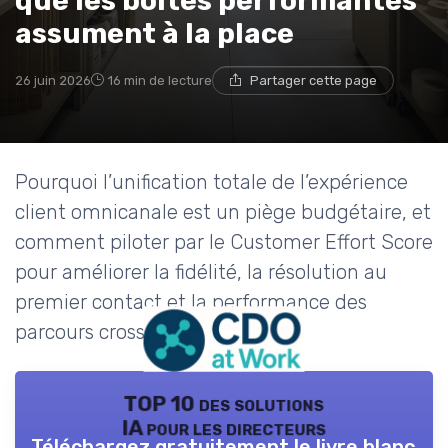
que les boîtes performantes
assument à la place
26 juin 2026
16 min de lecture
Partager cette page
Pourquoi l’unification totale de l’expérience
client omnicanale est un piège budgétaire, et
comment piloter par le Customer Effort Score
pour améliorer la fidélité, la résolution au
premier contact et la performance des
parcours cross canal.
TOP 10 des solutions
IA pour les directeurs
Téléchargez gratuitement le livre blanc