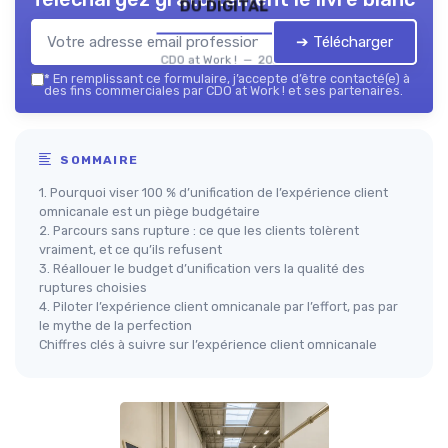
du digital
➔ Télécharger
CDO at Work ! — 2026
*
En remplissant ce formulaire, j’accepte d’être contacté(e) à
des fins commerciales par CDO at Work ! et ses partenaires.
SOMMAIRE
1. Pourquoi viser 100 % d’unification de l’expérience client
omnicanale est un piège budgétaire
2. Parcours sans rupture : ce que les clients tolèrent
vraiment, et ce qu’ils refusent
3. Réallouer le budget d’unification vers la qualité des
ruptures choisies
4. Piloter l’expérience client omnicanale par l’effort, pas par
le mythe de la perfection
Chiffres clés à suivre sur l’expérience client omnicanale