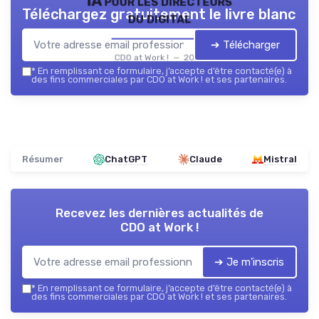
IA pour les directeurs
Téléchargez gratuitement le livre blanc
du digital
➔ Télécharger
CDO at Work ! — 2026
*
En remplissant ce formulaire, j’accepte d’être contacté(e) à
des fins commerciales par CDO at Work ! et ses partenaires.
Résumer
ChatGPT
Claude
Mistral
Recevez les dernières actualités de
CDO at Work !
➔ Je m'inscris
*
En remplissant ce formulaire, j’accepte d’être contacté(e) à
des fins commerciales par CDO at Work ! et ses partenaires.