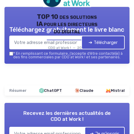
TOP 10 des solutions
IA pour les directeurs
Téléchargez gratuitement le livre blanc
du digital
➔ Télécharger
CDO at Work ! — 2026
*
En remplissant ce formulaire, j’accepte d’être contacté(e) à
des fins commerciales par CDO at Work ! et ses partenaires.
Résumer
ChatGPT
Claude
Mistral
Recevez les dernières actualités de
CDO at Work !
➔ Je m'inscris