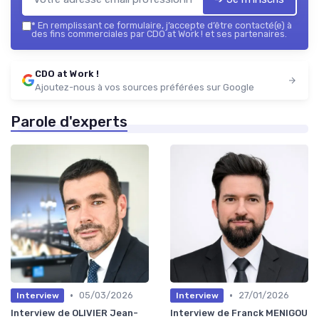
*
En remplissant ce formulaire, j’accepte d’être contacté(e) à
des fins commerciales par CDO at Work ! et ses partenaires.
CDO at Work !
Ajoutez-nous à vos sources préférées sur Google
Parole d'experts
•
•
05/03/2026
27/01/2026
Interview
Interview
Interview de OLIVIER Jean-
Interview de Franck MENIGOU