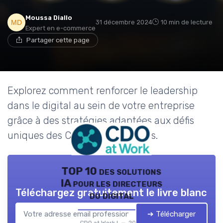
Moussa Diallo
31 décembre 2024
10 min de lecture
Expert en e-commerce
Partager cette page
Explorez comment renforcer le leadership
dans le digital au sein de votre entreprise
grâce à des stratégies adaptées aux défis
uniques des Chief Digital Officers.
TOP 10 des solutions
IA pour les directeurs
Téléchargez gratuitement le livre blanc
du digital
➔ Télécharger
CDO at Work ! — 2026