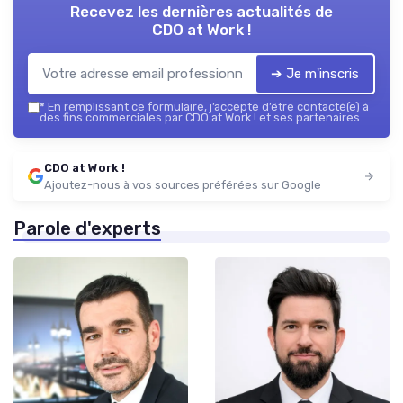
Recevez les dernières actualités de
CDO at Work !
➔ Je m'inscris
*
En remplissant ce formulaire, j’accepte d’être contacté(e) à
des fins commerciales par CDO at Work ! et ses partenaires.
CDO at Work !
Ajoutez-nous à vos sources préférées sur Google
Parole d'experts