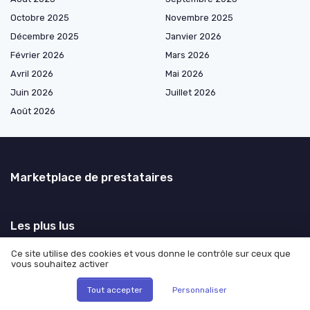
Octobre 2025
Novembre 2025
Décembre 2025
Janvier 2026
Février 2026
Mars 2026
Avril 2026
Mai 2026
Juin 2026
Juillet 2026
Août 2026
Marketplace de prestataires
Les plus lus
Comprendre la pénétration digitale : enjeux et perspectives pour les
Ce site utilise des cookies et vous donne le contrôle sur ceux que
entreprises
vous souhaitez activer
Optimiser la gestion des talents grâce à la smart RH connexion
Tout accepter
Personnaliser
Digital maturity : comment évaluer et améliorer la maturité numérique