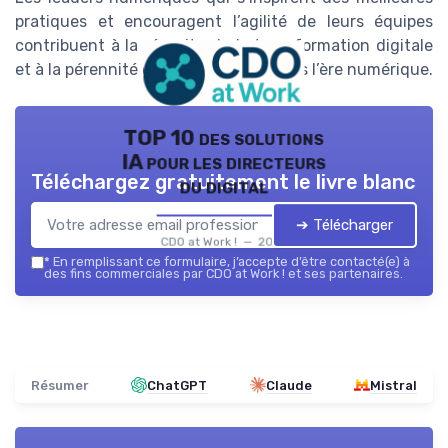
pratiques et encouragent l’agilité de leurs équipes
contribuent à la réussite de la transformation digitale
et à la pérennité de l’organisation dans l’ère numérique.
TOP 10 des solutions
IA pour les directeurs
Téléchargez gratuitement le livre blanc
du digital
➔ Télécharger
CDO at Work ! — 2026
*
En remplissant ce formulaire, j’accepte d’être contacté(e) à
des fins commerciales par CDO at Work ! et ses partenaires.
Résumer
ChatGPT
Claude
Mistral