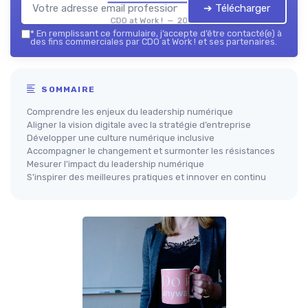
➔ Télécharger
CDO at Work ! — 2026
*
En remplissant ce formulaire, j’accepte d’être contacté(e) à
des fins commerciales par CDO at Work ! et ses partenaires.
SOMMAIRE
Comprendre les enjeux du leadership numérique
Aligner la vision digitale avec la stratégie d’entreprise
Développer une culture numérique inclusive
Accompagner le changement et surmonter les résistances
Mesurer l’impact du leadership numérique
S’inspirer des meilleures pratiques et innover en continu