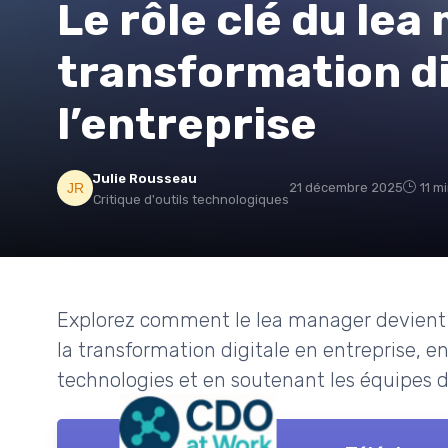
Le rôle clé du lea
transformation di
l’entreprise
Julie Rousseau
21 décembre 2025
11 m
Critique d'outils technologiques
Explorez comment le lea manager devient
la transformation digitale en entreprise, en
technologies et en soutenant les équipes 