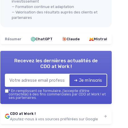
investissement
— Formation continue et adaptation
— Valorisation des résultats auprès des clients et
partenaires
Résumer
ChatGPT
Claude
Mistral
Recevez les dernières actualités de
CDO at Work !
➔ Je m'inscris
*
En remplissant ce formulaire, j’accepte d’être
contacté(e) à des fins commerciales par CDO at Work ! et
ses partenaires.
CDO at Work !
Ajoutez-nous à vos sources préférées sur Google