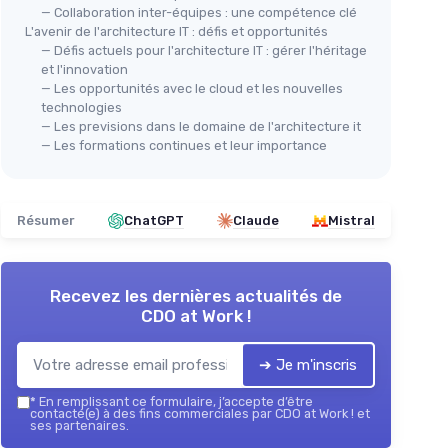
— Collaboration inter-équipes : une compétence clé
L'avenir de l'architecture IT : défis et opportunités
— Défis actuels pour l'architecture IT : gérer l'héritage
et l'innovation
— Les opportunités avec le cloud et les nouvelles
technologies
— Les previsions dans le domaine de l'architecture it
— Les formations continues et leur importance
Résumer
ChatGPT
Claude
Mistral
Recevez les dernières actualités de
CDO at Work !
➔ Je m'inscris
*
En remplissant ce formulaire, j’accepte d’être
contacté(e) à des fins commerciales par CDO at Work ! et
ses partenaires.