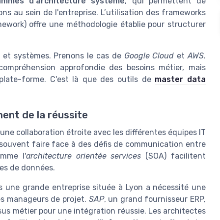
ammes d'architecture système
, qui permettent de
ons au sein de l'entreprise. L’utilisation des frameworks
work) offre une méthodologie établie pour structurer
et systèmes. Prenons le cas de
Google Cloud
et
AWS
.
 compréhension approfondie des besoins métier, mais
late-forme. C'est là que des outils de
master data
ent de la réussite
ne collaboration étroite avec les différentes équipes IT
souvent faire face à des défis de communication entre
omme l'
architecture orientée services
(SOA) facilitent
ges de données.
s une grande entreprise située à Lyon a nécessité une
es manageurs de projet.
SAP
, un grand fournisseur ERP,
s métier pour une intégration réussie. Les architectes