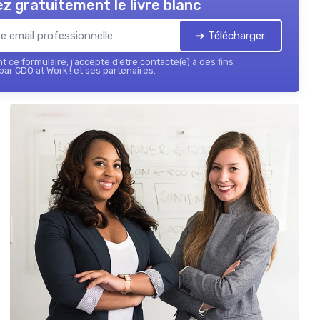
z gratuitement le livre blanc
➔ Télécharger
 ce formulaire, j’accepte d’être contacté(e) à des fins
ar CDO at Work ! et ses partenaires.