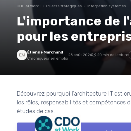
CDO at Work !
Piliers Stratégiques
Intégration systèmes
L'importance de l
pour les entrepr
Étienne Marchand
28 août 2024
20 min de lecture
Chroniqueur en emploi
Découvrez pourquoi l'architecture IT est cr
les rôles, responsabilités et compétences d
études de cas.