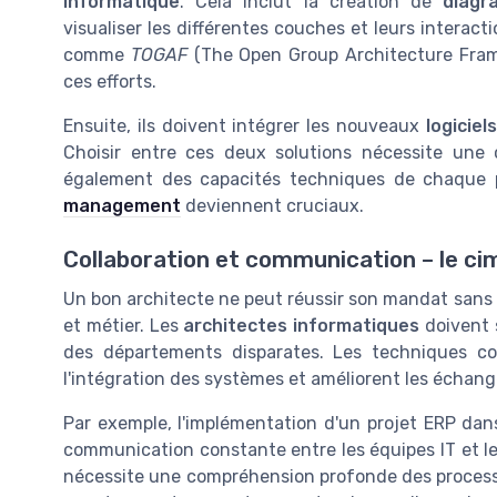
informatique
. Cela inclut la création de
diagr
visualiser les différentes couches et leurs interacti
comme
TOGAF
(The Open Group Architecture Frame
ces efforts.
Ensuite, ils doivent intégrer les nouveaux
logiciels
Choisir entre ces deux solutions nécessite une
également des capacités techniques de chaque p
management
deviennent cruciaux.
Collaboration et communication – le cim
Un bon architecte ne peut réussir son mandat sans u
et métier. Les
architectes informatiques
doivent 
des départements disparates. Les techniques c
l'intégration des systèmes et améliorent les échan
Par exemple, l'implémentation d'un projet ERP dan
communication constante entre les équipes IT et l
nécessite une compréhension profonde des processu