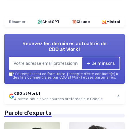
Résumer
ChatGPT
Claude
Mistral
Recevez les dernières actualités de
CDO at Work !
➔ Je m'inscris
*
En remplissant ce formulaire, j’accepte d’être contacté(e) à
des fins commerciales par CDO at Work ! et ses partenaires.
CDO at Work !
Ajoutez-nous à vos sources préférées sur Google
Parole d'experts