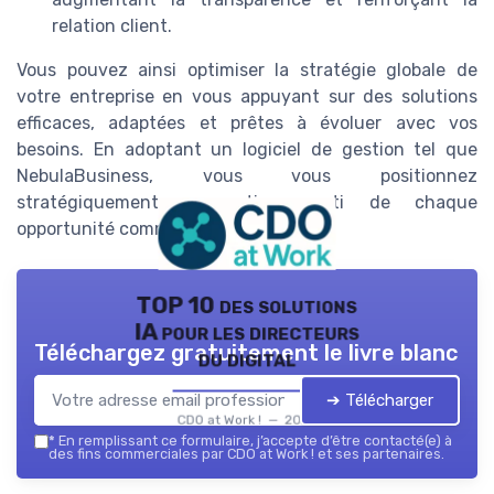
relation client.
Vous pouvez ainsi optimiser la stratégie globale de
votre entreprise en vous appuyant sur des solutions
efficaces, adaptées et prêtes à évoluer avec vos
besoins. En adoptant un logiciel de gestion tel que
NebulaBusiness, vous vous positionnez
stratégiquement pour tirer parti de chaque
opportunité commerciale.
TOP 10 des solutions
IA pour les directeurs
Téléchargez gratuitement le livre blanc
du digital
➔ Télécharger
CDO at Work ! — 2026
*
En remplissant ce formulaire, j’accepte d’être contacté(e) à
des fins commerciales par CDO at Work ! et ses partenaires.