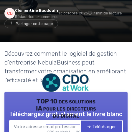
Clémentine Baudouin
13 octobre 2025
7 min de lecture
Rédactrice e-commerce
Partager cette page
Découvrez comment le logiciel de gestion
d'entreprise NebulaBusiness peut
transformer votre organisation en améliorant
l'efficacité et la prise de décision.
TOP 10 des solutions
IA pour les directeurs
Téléchargez gratuitement le livre blanc
du digital
➔ Télécharger
CDO at Work ! — 2026