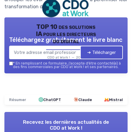
transformation digitale.
TOP 10 des solutions
IA pour les directeurs
Téléchargez gratuitement le livre blanc
du digital
➔ Télécharger
CDO at Work ! — 2026
*
En remplissant ce formulaire, j’accepte d’être contacté(e) à
des fins commerciales par CDO at Work ! et ses partenaires.
Résumer
ChatGPT
Claude
Mistral
Recevez les dernières actualités de
CDO at Work !