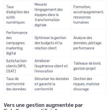
Mesurer
Taux
Formation,
l’engagement des
d’adoption des
accompagnement,
équipes dans la
outils
ressources
transformation
numériques
humaines
digitale
Performance
des
Optimiser la gestion
Analyse des
campagnes
des budgets et la
données, pilotage
marketing
relation client
performance
digital
Satisfaction
Améliorer
Tableaux de bord,
clients (NPS,
l’expérience client et
gestion projet
CSAT)
l’innovation
Taux de
Sécuriser les données
Gestion des
conformité
et garantir la
risques, maitrise
des données
conformité
d’ouvrage
Vers une gestion augmentée par