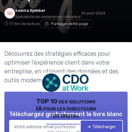
Samira Djebbar
30 août 2024
Spécialiste en expérience utilisateur
17 min de lecture
Partager cette page
Découvrez des stratégies efficaces pour
optimiser l'expérience client dans votre
entreprise, en utilisant des données et des
outils modernes.
TOP 10 des solutions
IA pour les directeurs
Téléchargez gratuitement le livre blanc
du digital
➔ Télécharger
CDO at Work ! — 2026