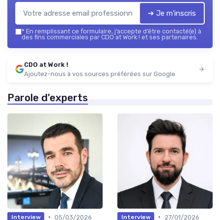
➔ Je m'inscris
*
En remplissant ce formulaire, j’accepte d’être contacté(e) à
des fins commerciales par CDO at Work ! et ses partenaires.
CDO at Work !
Ajoutez-nous à vos sources préférées sur Google
Parole d'experts
•
•
05/03/2026
27/01/2026
Interview
Interview