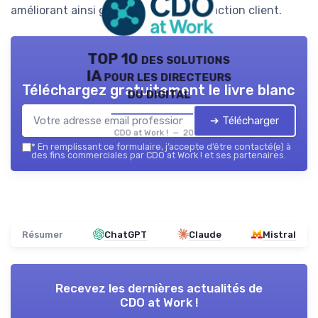
améliorant ainsi globalement la satisfaction client.
TOP 10 des solutions
IA pour les directeurs
Téléchargez gratuitement le livre blanc
du digital
➔ Télécharger
CDO at Work ! — 2026
*
En remplissant ce formulaire, j’accepte d’être contacté(e) à
des fins commerciales par CDO at Work ! et ses partenaires.
Résumer
ChatGPT
Claude
Mistral
Recevez les dernières actualités de
CDO at Work !