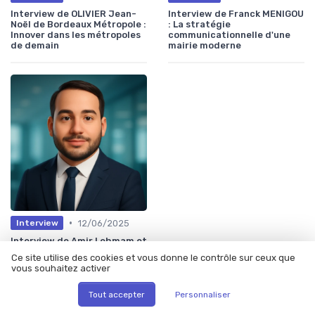
Interview de OLIVIER Jean-
Interview de Franck MENIGOU
Noël de Bordeaux Métropole :
: La stratégie
Innover dans les métropoles
communicationnelle d'une
de demain
mairie moderne
•
12/06/2025
Interview
Interview de Amir Lehmam et
Valens Dje : L’évolution du
Ce site utilise des cookies et vous donne le contrôle sur ceux que
rôle du Chief Digital Officer à
vous souhaitez activer
l’ère du Big Data
Tout accepter
Personnaliser
Les plus lus