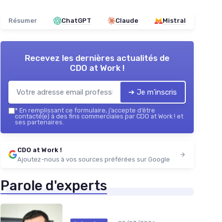
Résumer
ChatGPT
Claude
Mistral
Recevez les dernières actualités de
CDO at Work !
➔ Je m'inscris
*
En remplissant ce formulaire, j’accepte d’être
contacté(e) à des fins commerciales par CDO at Work ! et
ses partenaires.
CDO at Work !
Ajoutez-nous à vos sources préférées sur Google
Parole d'experts