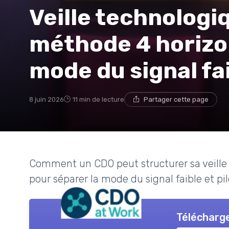
Veille technologiq
méthode 4 horizon
mode du signal fa
8 juin 2026
11 min de lecture
Partager cette page
Comment un CDO peut structurer sa veille
pour séparer la mode du signal faible et pi
Télécharge