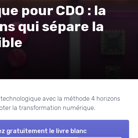
ue pour CDO : la
s qui sépare la
ible
 technologique avec la méthode 4 horizons
loter la transformation numérique.
z gratuitement le livre blanc