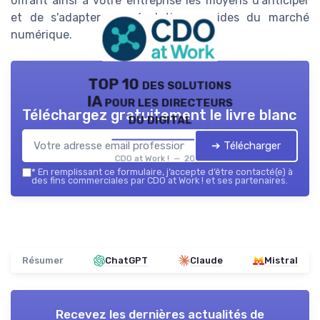
offrant ainsi à votre entreprise les moyens d'anticiper
et de s'adapter aux évolutions rapides du marché
numérique.
TOP 10 des solutions
IA pour les directeurs
Téléchargez gratuitement le livre blanc
du digital
➔ Télécharger
CDO at Work ! — 2026
*
En remplissant ce formulaire, j’accepte d’être contacté(e) à
des fins commerciales par CDO at Work ! et ses partenaires.
Résumer
ChatGPT
Claude
Mistral
Recevez les dernières actualités de