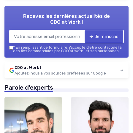
Recevez les dernières actualités de
CDO at Work !
➔ Je m'inscris
*
En remplissant ce formulaire, j’accepte d’être contacté(e) à
des fins commerciales par CDO at Work ! et ses partenaires.
CDO at Work !
Ajoutez-nous à vos sources préférées sur Google
Parole d'experts