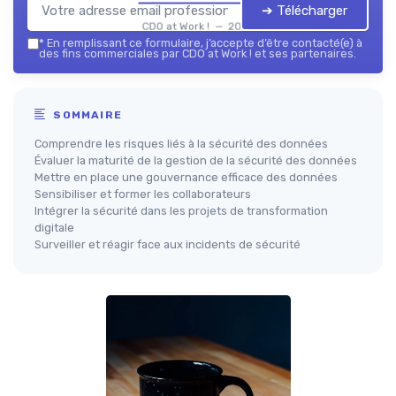
➔ Télécharger
CDO at Work ! — 2026
*
En remplissant ce formulaire, j’accepte d’être contacté(e) à
des fins commerciales par CDO at Work ! et ses partenaires.
SOMMAIRE
Comprendre les risques liés à la sécurité des données
Évaluer la maturité de la gestion de la sécurité des données
Mettre en place une gouvernance efficace des données
Sensibiliser et former les collaborateurs
Intégrer la sécurité dans les projets de transformation
digitale
Surveiller et réagir face aux incidents de sécurité