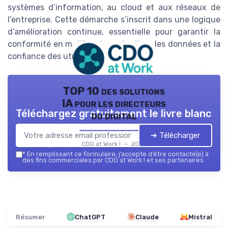
systèmes d’information, au cloud et aux réseaux de
l’entreprise. Cette démarche s’inscrit dans une logique
d’amélioration continue, essentielle pour garantir la
conformité en matière de protection des données et la
confiance des utilisateurs.
TOP 10 des solutions
IA pour les directeurs
Téléchargez gratuitement le livre blanc
du digital
➔ Télécharger
CDO at Work ! — 2026
*
En remplissant ce formulaire, j’accepte d’être contacté(e) à
des fins commerciales par CDO at Work ! et ses partenaires.
Résumer
ChatGPT
Claude
Mistral