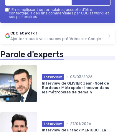
*
En remplissant ce formulaire, j’accepte d’être
contacté(e) à des fins commerciales par CDO at Work ! et
ses partenaires.
CDO at Work !
Ajoutez-nous à vos sources préférées sur Google
Parole d'experts
•
05/03/2026
Interview
Interview de OLIVIER Jean-Noël de
Bordeaux Métropole : Innover dans
les métropoles de demain
•
27/01/2026
Interview
Interview de Franck MENIGOU : La