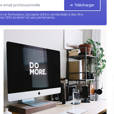
➔ Télécharger
 ce formulaire, j’accepte d’être contacté(e) à des fins
ar CDO at Work ! et ses partenaires.