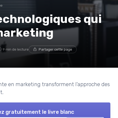
ue
echnologiques qui
marketing
9 min de lecture
Partager cette page
nte en marketing transforment l'approche des
t.
z gratuitement le livre blanc