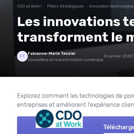
CDO at Work !
Piliers Stratégiques
Innovation technologiq
Les innovations t
transforment le 
Fabienne-Marie Tessier
26 janvier 2025
Conseillère en transformation numérique
Explorez comment les technologies de poi
entreprises et améliorent l'expérience clien
Télécharge