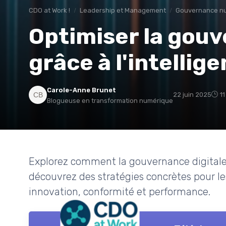
CDO at Work !
Leadership et Management
Gouvernance n
Optimiser la gouv
grâce à l'intellige
Carole-Anne Brunet
22 juin 2025
11
Blogueuse en transformation numérique
Explorez comment la gouvernance digitale év
découvrez des stratégies concrètes pour les 
innovation, conformité et performance.