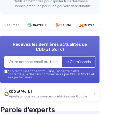
— Outils et méthodes pour ajuster la performance
— Bonnes pratiques pour une gouvernance durable
Résumer
ChatGPT
Claude
Mistral
Recevez les dernières actualités de
CDO at Work !
➔ Je m'inscris
*
En remplissant ce formulaire, j’accepte d’être
contacté(e) à des fins commerciales par CDO at Work ! et
ses partenaires.
CDO at Work !
Ajoutez-nous à vos sources préférées sur Google
Parole d'experts