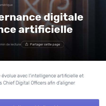
umérique
ernance digitale
nce artificielle
 min de lecture
Partager cette page
olue avec l’intelligence artificielle et
Chief Digital Officers afin d’aligner