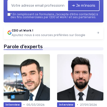
➔ Je m'inscris
*
En remplissant ce formulaire, j’accepte d’être contacté(e) à
des fins commerciales par CDO at Work ! et ses partenaires.
CDO at Work !
Ajoutez-nous à vos sources préférées sur Google
Parole d'experts
•
•
05/03/2026
27/01/2026
Interview
Interview