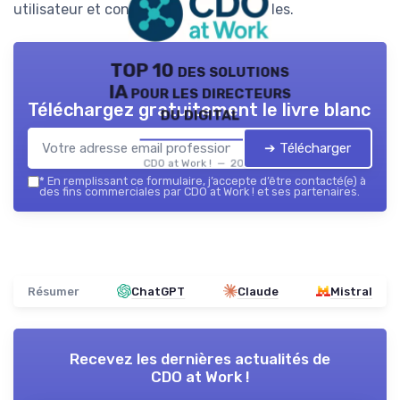
utilisateur et contraintes opérationnelles.
TOP 10 des solutions
IA pour les directeurs
Téléchargez gratuitement le livre blanc
du digital
➔ Télécharger
CDO at Work ! — 2026
*
En remplissant ce formulaire, j’accepte d’être contacté(e) à
des fins commerciales par CDO at Work ! et ses partenaires.
Résumer
ChatGPT
Claude
Mistral
Recevez les dernières actualités de
CDO at Work !