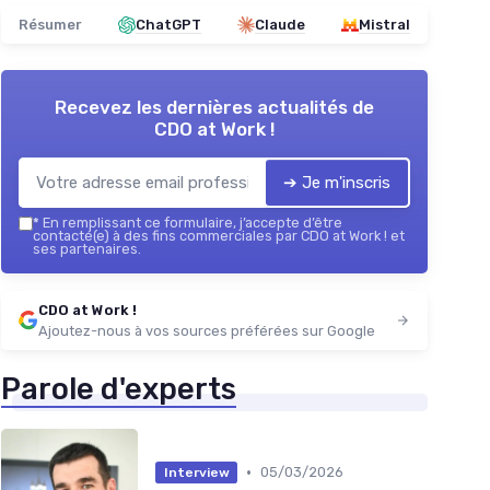
Résumer
ChatGPT
Claude
Mistral
Recevez les dernières actualités de
CDO at Work !
➔ Je m'inscris
*
En remplissant ce formulaire, j’accepte d’être
contacté(e) à des fins commerciales par CDO at Work ! et
ses partenaires.
CDO at Work !
Ajoutez-nous à vos sources préférées sur Google
Parole d'experts
•
05/03/2026
Interview