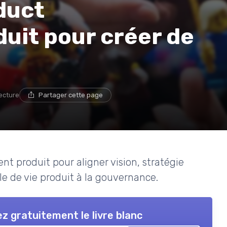
duct
it pour créer de
lecture
Partager cette page
 produit pour aligner vision, stratégie
le de vie produit à la gouvernance.
z gratuitement le livre blanc