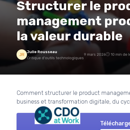
Structurer le pro
management produ
la valeur durable
Julie Rousseau
9 mars 2026
10 min de 
Critique d'outils technologiques
Comment structurer le product management
business et transformation digitale, du cyc
Télécharge