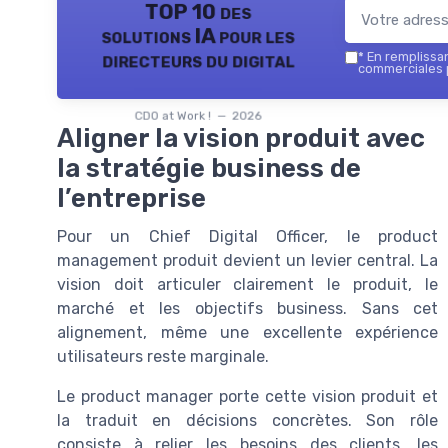
TOP 10 des
solutions IA pour les
directeurs du digital
*
En remplissant
commerciales p
CDO at Work ! — 2026
Aligner la vision produit avec
la stratégie business de
l’entreprise
Pour un Chief Digital Officer, le product
management produit devient un levier central. La
vision doit articuler clairement le produit, le
marché et les objectifs business. Sans cet
alignement, même une excellente expérience
utilisateurs reste marginale.
Le product manager porte cette vision produit et
la traduit en décisions concrètes. Son rôle
consiste à relier les besoins des clients, les