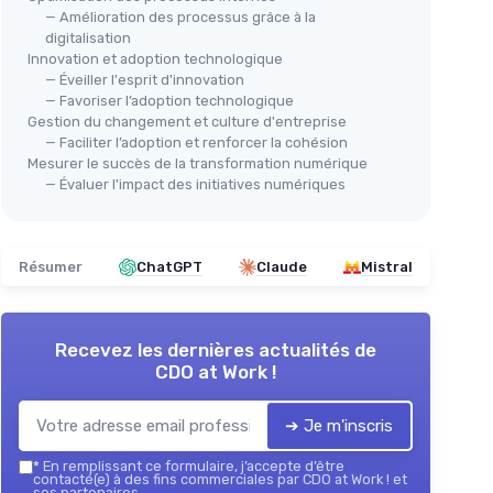
— Amélioration des processus grâce à la
digitalisation
Innovation et adoption technologique
— Éveiller l'esprit d'innovation
— Favoriser l’adoption technologique
Gestion du changement et culture d'entreprise
— Faciliter l’adoption et renforcer la cohésion
Mesurer le succès de la transformation numérique
— Évaluer l'impact des initiatives numériques
Résumer
ChatGPT
Claude
Mistral
Recevez les dernières actualités de
CDO at Work !
➔ Je m'inscris
*
En remplissant ce formulaire, j’accepte d’être
contacté(e) à des fins commerciales par CDO at Work ! et
ses partenaires.