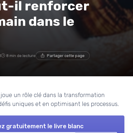
ut-il renforcer
ain dans le
3
8 min de lecture
Partager cette page
oue un rôle clé dans la transformation
 défis uniques et en optimisant les processus.
z gratuitement le livre blanc