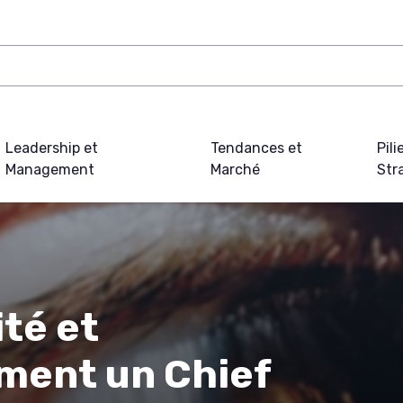
Leadership et
Tendances et
Pili
Management
Marché
Str
té et
ment un Chief