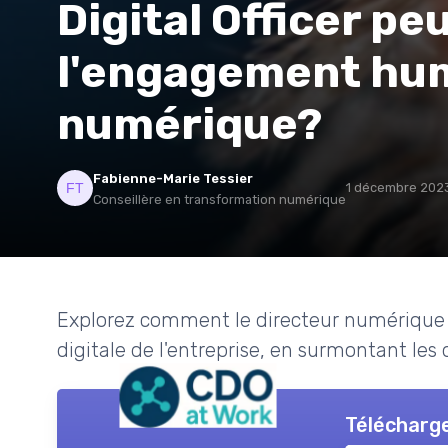
Digital Officer pe
l'engagement hum
numérique?
Fabienne-Marie Tessier
1 décembre 202
Conseillère en transformation numérique
Explorez comment le directeur numérique j
digitale de l'entreprise, en surmontant les
Télécharge