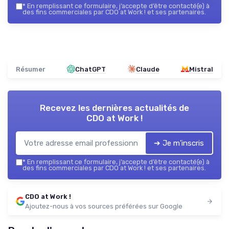
*
En remplissant ce formulaire, j’accepte d’être contacté(e) à
des fins commerciales par CDO at Work ! et ses partenaires.
Résumer
ChatGPT
Claude
Mistral
Recevez les dernières actualités de
CDO at Work !
➔ Je m'inscris
*
En remplissant ce formulaire, j’accepte d’être contacté(e) à
des fins commerciales par CDO at Work ! et ses partenaires.
CDO at Work !
Ajoutez-nous à vos sources préférées sur Google