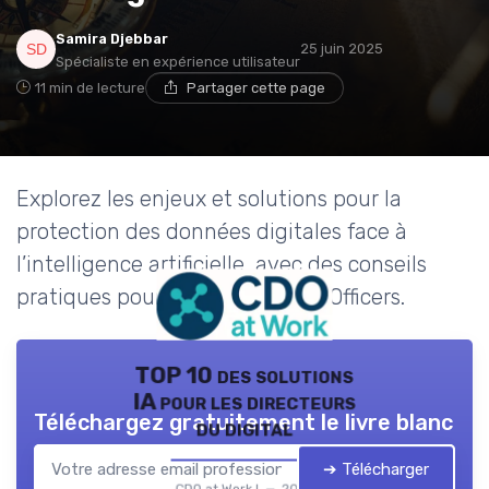
Samira Djebbar
25 juin 2025
Spécialiste en expérience utilisateur
11 min de lecture
Partager cette page
Explorez les enjeux et solutions pour la
protection des données digitales face à
l’intelligence artificielle, avec des conseils
pratiques pour les Chief Digital Officers.
TOP 10 des solutions
IA pour les directeurs
Téléchargez gratuitement le livre blanc
du digital
➔ Télécharger
CDO at Work ! — 2026