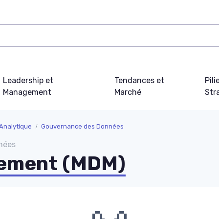
Leadership et
Tendances et
Pili
Management
Marché
Str
 Analytique
Gouvernance des Données
nées
gement (MDM)