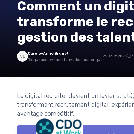
Comment un digit
transforme le rec
gestion des talen
Carole-Anne Brunet
25 août 2025
Blogueuse en transformation numérique
Le digital recruiter devient un levier straté
transformant recrutement digital, expérien
avantage compétitif.