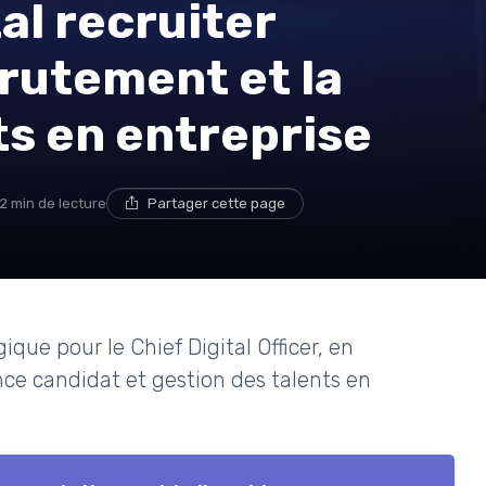
al recruiter
rutement et la
ts en entreprise
12 min de lecture
Partager cette page
gique pour le Chief Digital Officer, en
ce candidat et gestion des talents en