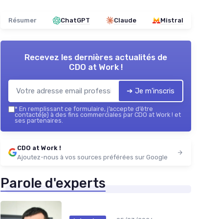
Résumer
ChatGPT
Claude
Mistral
Recevez les dernières actualités de
CDO at Work !
➔ Je m'inscris
*
En remplissant ce formulaire, j’accepte d’être
contacté(e) à des fins commerciales par CDO at Work ! et
ses partenaires.
CDO at Work !
Ajoutez-nous à vos sources préférées sur Google
Parole d'experts