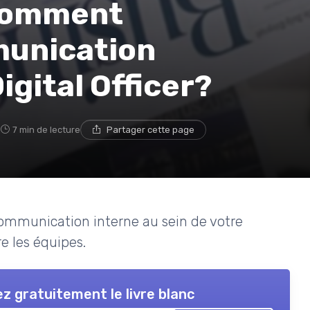
 Comment
munication
igital Officer?
3
7 min de lecture
Partager cette page
communication interne au sein de votre
re les équipes.
z gratuitement le livre blanc