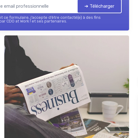
➔ Télécharger
 ce formulaire, j’accepte d’être contacté(e) à des fins
ar CDO at Work ! et ses partenaires.