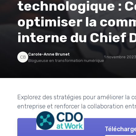
technologique :
optimiser la com
interne du Chief D
Carole-Anne Brunet
1 novembre 202
Blogueuse en transformation numérique
Explorez des stratégies pour améliorer la 
entreprise et renforcer la collaboration ent
Télécharge