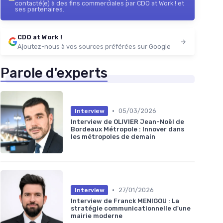
contacté(e) à des fins commerciales par CDO at Work ! et
ses partenaires.
CDO at Work !
Ajoutez-nous à vos sources préférées sur Google
Parole d'experts
•
05/03/2026
Interview
Interview de OLIVIER Jean-Noël de
Bordeaux Métropole : Innover dans
les métropoles de demain
•
27/01/2026
Interview
Interview de Franck MENIGOU : La
stratégie communicationnelle d'une
mairie moderne