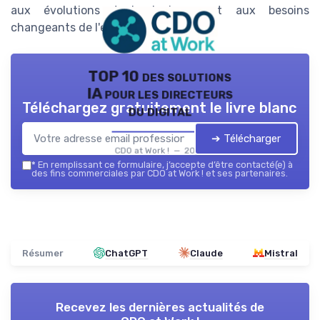
aux évolutions technologiques et aux besoins
changeants de l'entreprise.
TOP 10 des solutions
IA pour les directeurs
Téléchargez gratuitement le livre blanc
du digital
➔ Télécharger
CDO at Work ! — 2026
*
En remplissant ce formulaire, j’accepte d’être contacté(e) à
des fins commerciales par CDO at Work ! et ses partenaires.
Résumer
ChatGPT
Claude
Mistral
Recevez les dernières actualités de