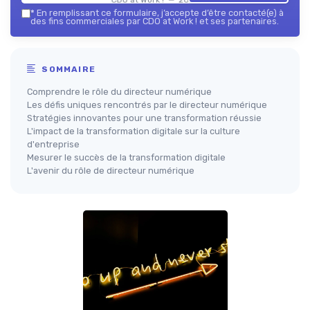
*
En remplissant ce formulaire, j’accepte d’être contacté(e) à
des fins commerciales par CDO at Work ! et ses partenaires.
SOMMAIRE
Comprendre le rôle du directeur numérique
Les défis uniques rencontrés par le directeur numérique
Stratégies innovantes pour une transformation réussie
L'impact de la transformation digitale sur la culture
d'entreprise
Mesurer le succès de la transformation digitale
L'avenir du rôle de directeur numérique