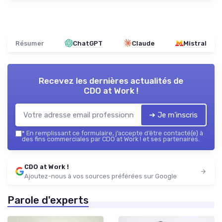
Résumer
ChatGPT
Claude
Mistral
Recevez les dernières actualités de
CDO at Work !
➔ Je m'inscris
*
En remplissant ce formulaire, j’accepte d’être contacté(e) à
des fins commerciales par CDO at Work ! et ses partenaires.
CDO at Work !
Ajoutez-nous à vos sources préférées sur Google
Parole d'experts