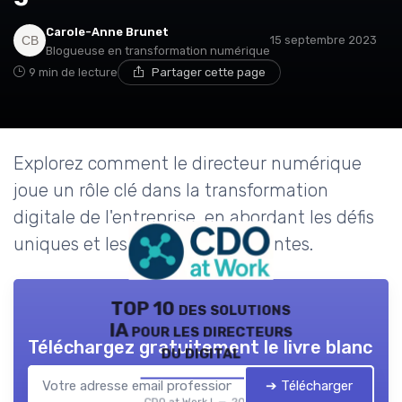
Carole-Anne Brunet
15 septembre 2023
Blogueuse en transformation numérique
9 min de lecture
Partager cette page
Explorez comment le directeur numérique
joue un rôle clé dans la transformation
digitale de l'entreprise, en abordant les défis
uniques et les stratégies innovantes.
TOP 10 des solutions
IA pour les directeurs
Téléchargez gratuitement le livre blanc
du digital
➔ Télécharger
CDO at Work ! — 2026