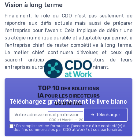
Vision à long terme
Finalement, le rôle du CDO n'est pas seulement de
répondre aux défis actuels mais aussi de préparer
l'entreprise pour l'avenir. Cela implique de définir une
stratégie numérique durable et adaptable qui permet à
l'entreprise chief de rester compétitive à long terme.
Le metier chief continuera d'évoluer, et ceux qui
sauront anticiper les besoins futurs de leurs
entreprises auront un avantage déterminant.
TOP 10 des solutions
IA pour les directeurs
Téléchargez gratuitement le livre blanc
du digital
➔ Télécharger
CDO at Work ! — 2026
*
En remplissant ce formulaire, j’accepte d’être contacté(e) à
des fins commerciales par CDO at Work ! et ses partenaires.