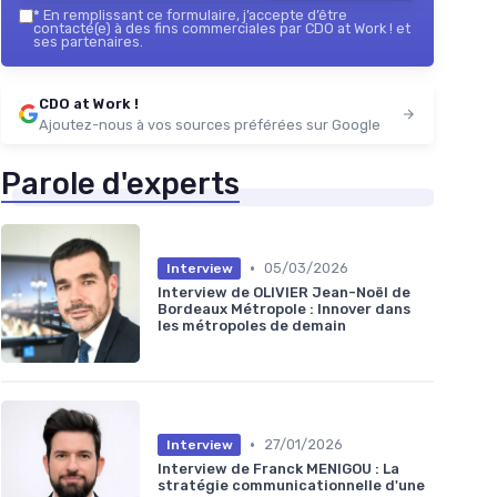
*
En remplissant ce formulaire, j’accepte d’être
contacté(e) à des fins commerciales par CDO at Work ! et
ses partenaires.
CDO at Work !
Ajoutez-nous à vos sources préférées sur Google
Parole d'experts
•
05/03/2026
Interview
Interview de OLIVIER Jean-Noël de
Bordeaux Métropole : Innover dans
les métropoles de demain
•
27/01/2026
Interview
Interview de Franck MENIGOU : La
stratégie communicationnelle d'une