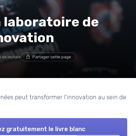
ue
 laboratoire de
novation
n de lecture
Partager cette page
ées peut transformer l'innovation au sein de
z gratuitement le livre blanc