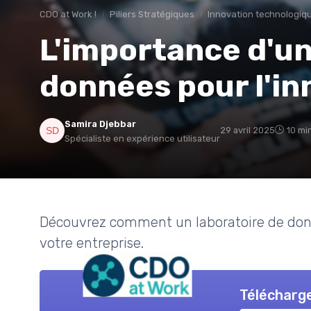
CDO at Work !
Piliers Stratégiques
Innovation technologiq
L'importance d'un
données pour l'in
Samira Djebbar
29 avril 2025
10 mi
Spécialiste en expérience utilisateur
Découvrez comment un laboratoire de donn
votre entreprise.
Télécharge