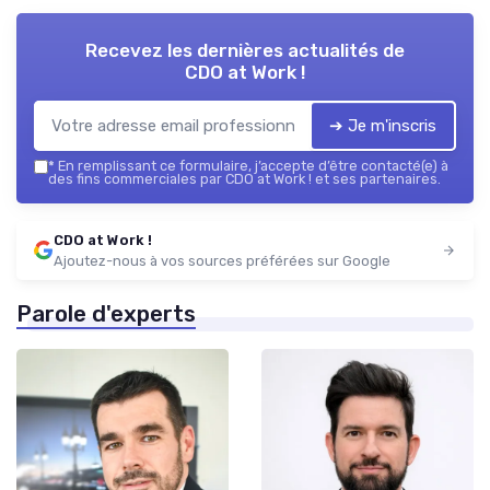
Recevez les dernières actualités de
CDO at Work !
➔ Je m'inscris
*
En remplissant ce formulaire, j’accepte d’être contacté(e) à
des fins commerciales par CDO at Work ! et ses partenaires.
CDO at Work !
Ajoutez-nous à vos sources préférées sur Google
Parole d'experts