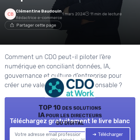
Clémentine Baudouin
1 mars 2024
11 min de lecture
Rédactrice e-commerce
Partager cette page
Comment un CDO peut-il piloter l’ère
numérique en conciliant données, IA,
gouvernance et culture d’entreprise pour
créer une valeur durable et responsable ?
TOP 10 des solutions
IA pour les directeurs
Téléchargez gratuitement le livre blanc
du digital
➔ Télécharger
CDO at Work ! — 2026