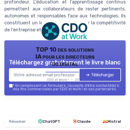
profondeur. L’éducation et l’apprentissage continus
permettent aux collaborateurs de rester pertinents,
autonomes et responsables face aux technologies. Ils
constituent un levier stratégique pour la compétitivité
de l’entreprise et la cohésion sociale.
TOP 10 des solutions
IA pour les directeurs
Téléchargez gratuitement le livre blanc
du digital
➔ Télécharger
CDO at Work ! — 2026
*
En remplissant ce formulaire, j’accepte d’être contacté(e) à
des fins commerciales par CDO at Work ! et ses partenaires.
Résumer
ChatGPT
Claude
Mistral