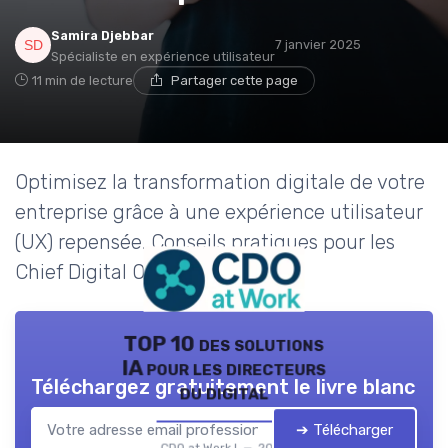
Samira Djebbar
7 janvier 2025
Spécialiste en expérience utilisateur
11 min de lecture
Partager cette page
Optimisez la transformation digitale de votre
entreprise grâce à une expérience utilisateur
(UX) repensée. Conseils pratiques pour les
Chief Digital Officers.
TOP 10 des solutions
IA pour les directeurs
Téléchargez gratuitement le livre blanc
du digital
➔ Télécharger
CDO at Work ! — 2026