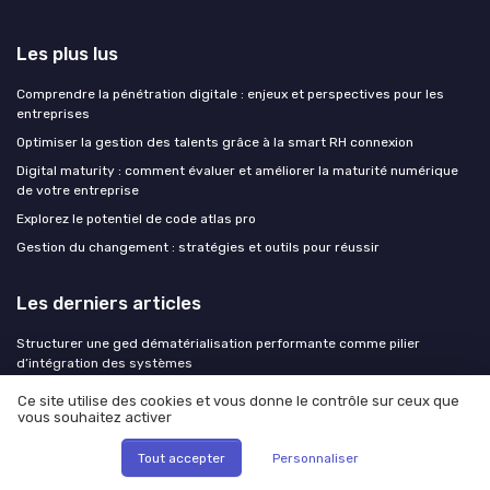
Les plus lus
Comprendre la pénétration digitale : enjeux et perspectives pour les
entreprises
Optimiser la gestion des talents grâce à la smart RH connexion
Digital maturity : comment évaluer et améliorer la maturité numérique
de votre entreprise
Explorez le potentiel de code atlas pro
Gestion du changement : stratégies et outils pour réussir
Les derniers articles
Structurer une ged dématérialisation performante comme pilier
d’intégration des systèmes
Faire de la ged dématérialisation le socle de l’intégration systèmes en
Ce site utilise des cookies et vous donne le contrôle sur ceux que
entreprise
vous souhaitez activer
Orchestrer une GED et des workflows documentaires pour un socle
Tout accepter
Personnaliser
d’intégration systèmes robuste
Coûts GenAI : ce que votre tableau de bord cloud ne montre pas et que